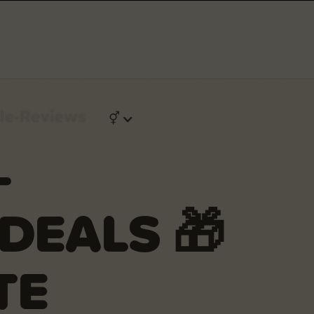
⚥
–
DEALS 🎁
TE