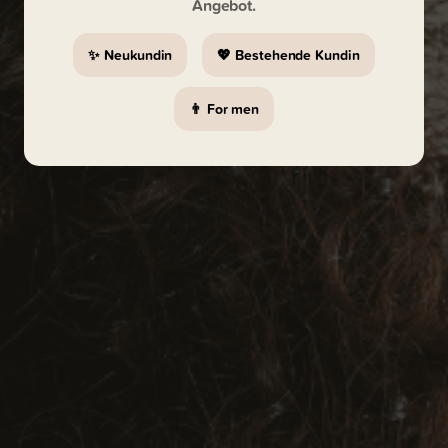
Angebot.
✨ Neukundin
💖 Bestehende Kundin
👨 For men