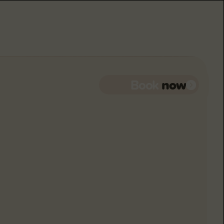
now
Book